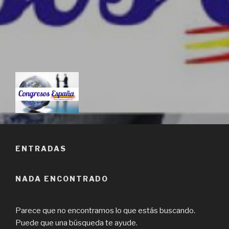
ENTRADAS
NADA ENCONTRADO
Parece que no encontramos lo que estás buscando.
Puede que una búsqueda te ayude.